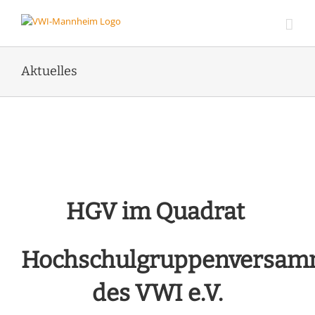
Zum
Inhalt
springen
Aktuelles
HGV im Quadrat
Hochschulgruppenversam
des VWI e.V.