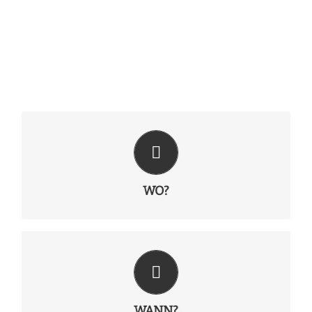
WO?
Hochschule Mannheim
DJH Mannheim
WO?
WANN?
28. Oktober – 1. November 2020
WANN?