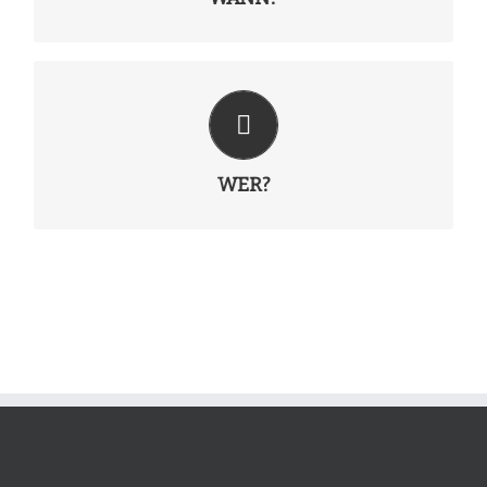
WER?
Vertreter aller Hochschulgruppen des VWI
WER?